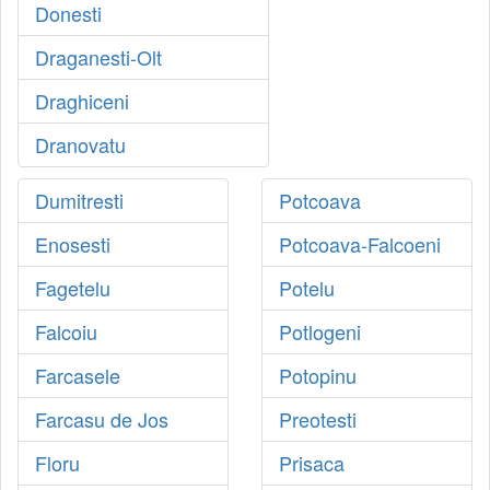
Donesti
Draganesti-Olt
Draghiceni
Dranovatu
Dumitresti
Potcoava
Enosesti
Potcoava-Falcoeni
Fagetelu
Potelu
Falcoiu
Potlogeni
Farcasele
Potopinu
Farcasu de Jos
Preotesti
Floru
Prisaca