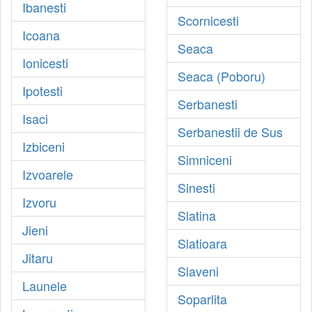
Ibanesti
Scornicesti
Icoana
Seaca
Ionicesti
Seaca (Poboru)
Ipotesti
Serbanesti
Isaci
Serbanestii de Sus
Izbiceni
Simniceni
Izvoarele
Sinesti
Izvoru
Slatina
Jieni
Slatioara
Jitaru
Slaveni
Launele
Soparlita