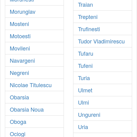
Traian
Morunglav
Trepteni
Mosteni
Trufinesti
Motoesti
Tudor Vladimirescu
Movileni
Tufaru
Navargeni
Tufeni
Negreni
Turia
Nicolae Titulescu
Ulmet
Obarsia
Ulmi
Obarsia Noua
Ungureni
Oboga
Uria
Ociogi