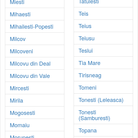
Tatulesti
Miesti
Teis
Mihaesti
Teius
Mihailesti-Popesti
Teiusu
Milcov
Teslui
Milcoveni
Tia Mare
Milcovu din Deal
Tirisneag
Milcovu din Vale
Tomeni
Mircesti
Tonesti (Leleasca)
Mirila
Tonesti
Mogosesti
(Samburesti)
Momaiu
Topana
Morunesti