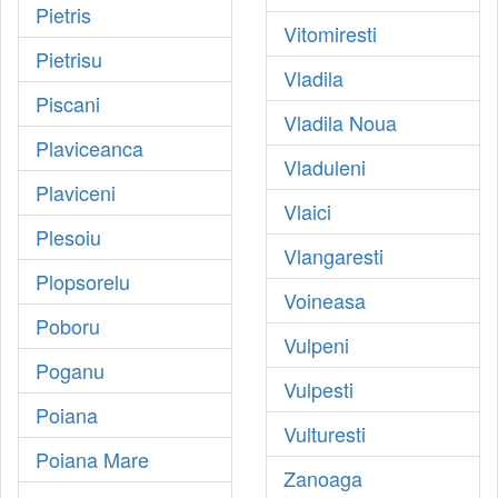
Pietris
Vitomiresti
Pietrisu
Vladila
Piscani
Vladila Noua
Plaviceanca
Vladuleni
Plaviceni
Vlaici
Plesoiu
Vlangaresti
Plopsorelu
Voineasa
Poboru
Vulpeni
Poganu
Vulpesti
Poiana
Vulturesti
Poiana Mare
Zanoaga