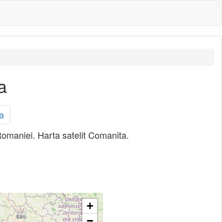
a
a
 Romaniei. Harta satelit Comanita.
+
−