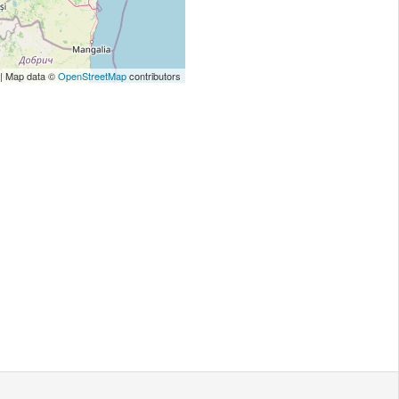
| Map data ©
OpenStreetMap
contributors