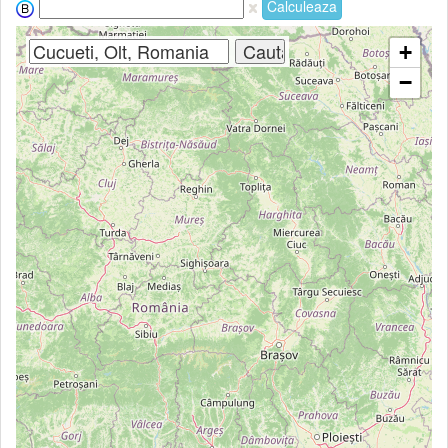
Calculeaza
+
−