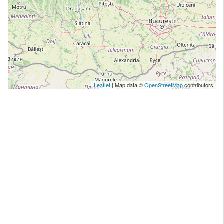
Leaflet
| Map data ©
OpenStreetMap
contributors