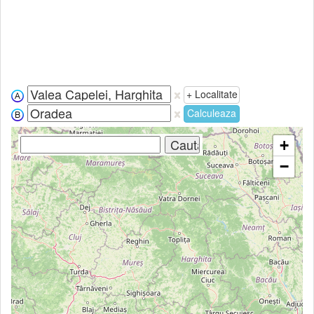
+ Localitate
Calculeaza
+
−