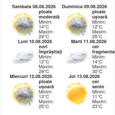
Sambata 08.08.2026
Duminica 09.08.2026
ploaie
ploaie
moderată
ușoară
Minim:
Minim:
14°C
12°C
Maxim:
Maxim:
24°C
25°C
Luni 10.08.2026
Marti 11.08.2026
nori
cer
împrăștiați
fragmenta
Minim:
Minim:
12°C
14°C
Maxim:
Maxim:
28°C
30°C
Miercuri 12.08.2026
Joi 13.08.2026
ploaie
cer
ușoară
senin
Minim:
Minim:
13°C
11°C
Maxim:
Maxim:
25°C
23°C