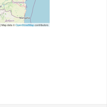
| Map data ©
OpenStreetMap
contributors