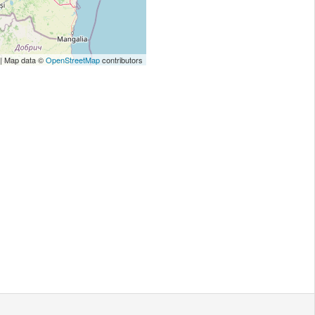
| Map data ©
OpenStreetMap
contributors