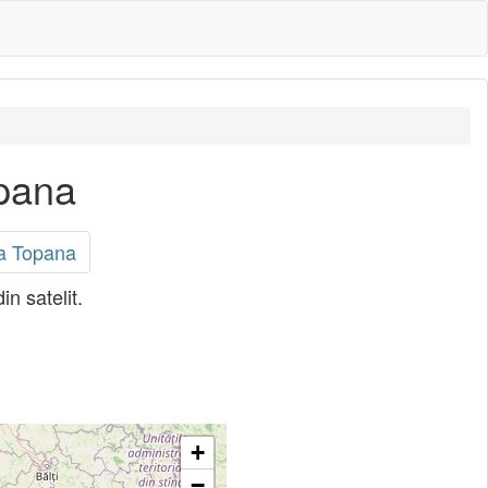
opana
ta Topana
n satelit.
+
−