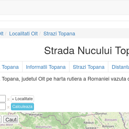
lt
Localitati Olt
Strazi Topana
Strada Nucului T
 Topana
Informatii Topana
Strazi Topana
Distan
 Topana, judetul Olt pe harta rutiera a Romaniei vazuta di
+ Localitate
Calculeaza