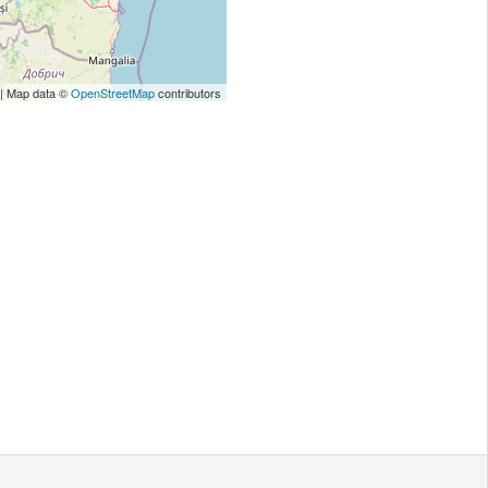
| Map data ©
OpenStreetMap
contributors