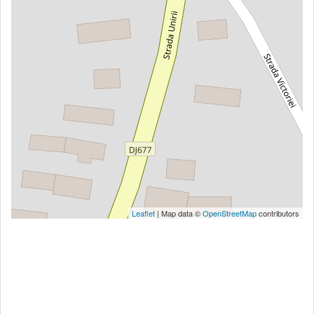
Leaflet
| Map data ©
OpenStreetMap
contributors