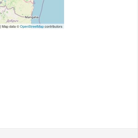
| Map data ©
OpenStreetMap
contributors