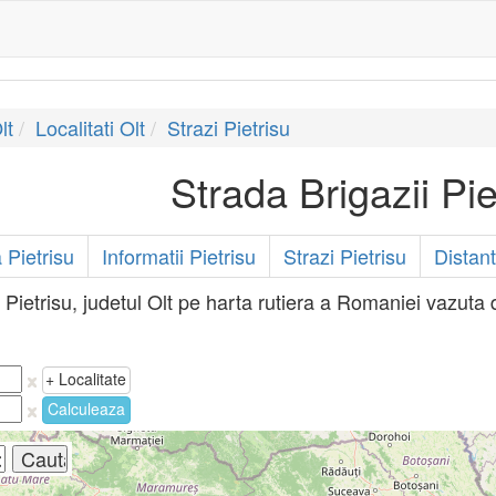
lt
Localitati Olt
Strazi Pietrisu
Strada Brigazii Pie
Pietrisu
Informatii Pietrisu
Strazi Pietrisu
Distant
a Pietrisu, judetul Olt pe harta rutiera a Romaniei vazuta d
+ Localitate
Calculeaza