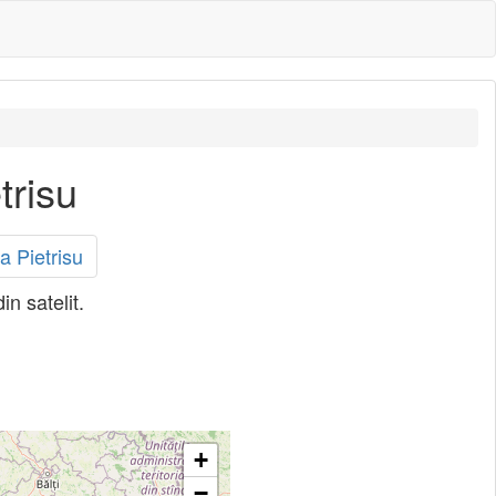
trisu
a Pietrisu
in satelit.
+
−