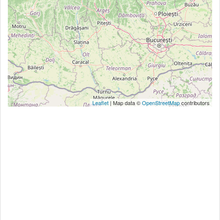
Leaflet
| Map data ©
OpenStreetMap
contributors