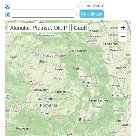
+ Localitate
Calculeaza
+
−