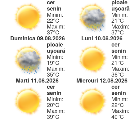
cer
ploaie
senin
ușoară
Minim:
Minim:
22°C
21°C
Maxim:
Maxim:
37°C
37°C
Duminica 09.08.2026
Luni 10.08.2026
ploaie
cer
ușoară
senin
Minim:
Minim:
19°C
21°C
Maxim:
Maxim:
35°C
36°C
Marti 11.08.2026
Miercuri 12.08.2026
cer
cer
senin
senin
Minim:
Minim:
20°C
22°C
Maxim:
Maxim:
39°C
40°C