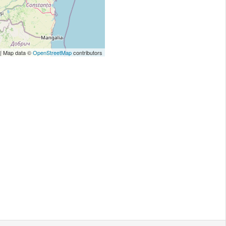
| Map data ©
OpenStreetMap
contributors