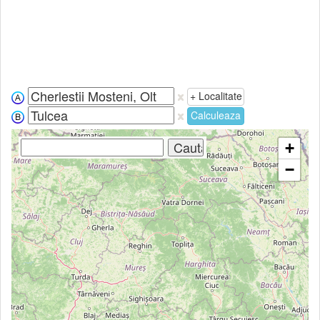
+ Localitate
Calculeaza
+
−