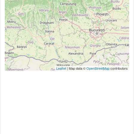
Leaflet
| Map data ©
OpenStreetMap
contributors