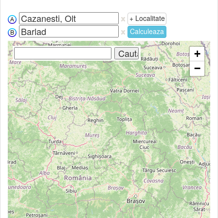
+ Localitate
Calculeaza
+
−