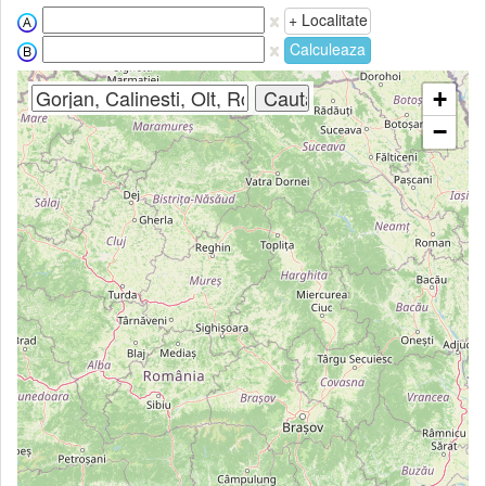
+ Localitate
Calculeaza
+
−