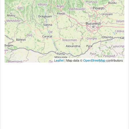
Leaflet
| Map data ©
OpenStreetMap
contributors