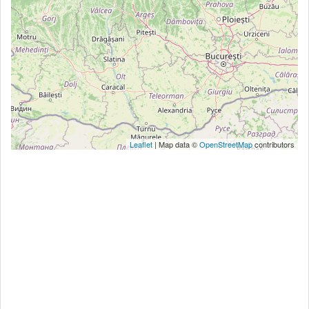
Leaflet
| Map data ©
OpenStreetMap
contributors