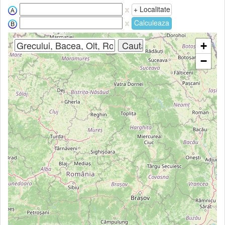
+ Localitate
Calculeaza
+
−