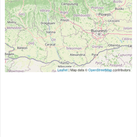
Leaflet
| Map data ©
OpenStreetMap
contributors