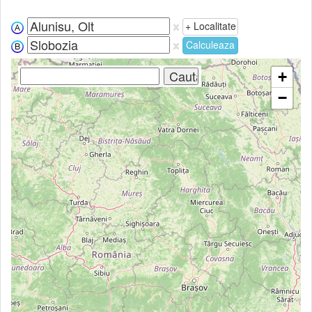
+ Localitate
Calculeaza
+
−