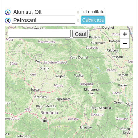
+ Localitate
Calculeaza
+
−