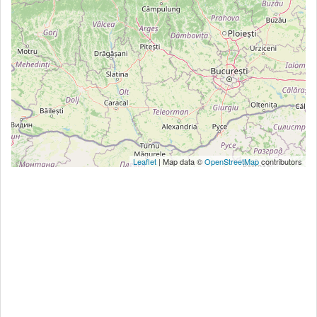
Leaflet
| Map data ©
OpenStreetMap
contributors