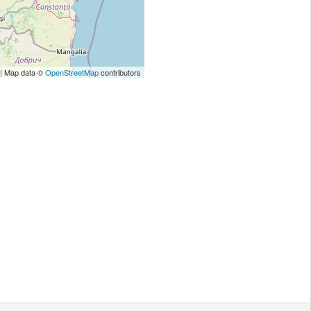
| Map data ©
OpenStreetMap
contributors