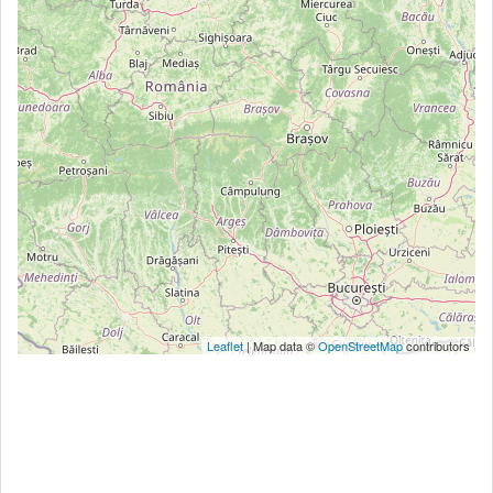
Leaflet
| Map data ©
OpenStreetMap
contributors