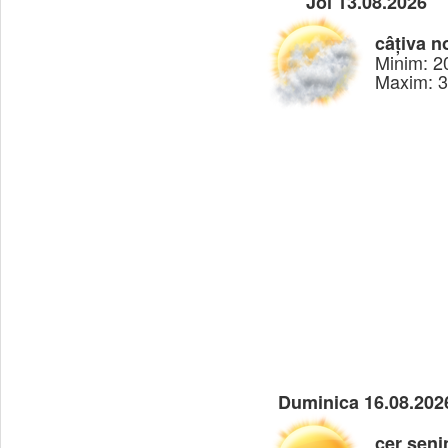
Joi 13.08.2026
câțiva n
Minim: 2
Maxim: 
Duminica 16.08.202
cer seni