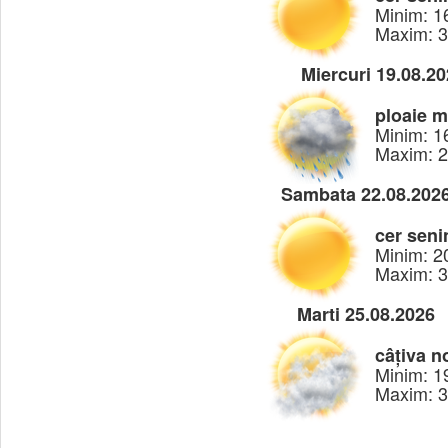
Minim: 1
Maxim: 
Miercuri 19.08.2
ploaie 
Minim: 1
Maxim: 
Sambata 22.08.202
cer seni
Minim: 2
Maxim: 
Marti 25.08.2026
câțiva n
Minim: 1
Maxim: 