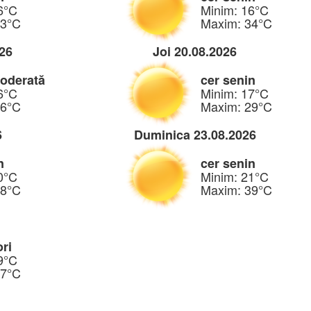
6°C
Minim: 16°C
33°C
Maxim: 34°C
026
Joi 20.08.2026
moderată
cer senin
6°C
Minim: 17°C
26°C
Maxim: 29°C
6
Duminica 23.08.2026
n
cer senin
0°C
Minim: 21°C
38°C
Maxim: 39°C
ori
9°C
37°C