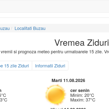
Buzau
Localitati Buzau
Vremea Zidur
 vremii si prognoza meteo pentru urmatoarele 15 zile. Vr
 15 zile Ziduri
Informatii Ziduri
Marti 11.08.2026
n
cer senin
6°C
Minim: 20°C
33°C
Maxim: 37°C