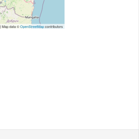
| Map data ©
OpenStreetMap
contributors