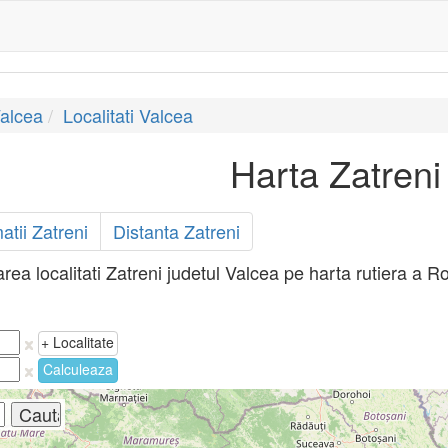
Valcea
Localitati Valcea
Harta Zatreni
atii Zatreni
Distanta Zatreni
area localitati Zatreni judetul Valcea pe harta rutiera a R
+ Localitate
Calculeaza