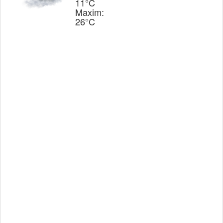
11°C
Maxim:
26°C