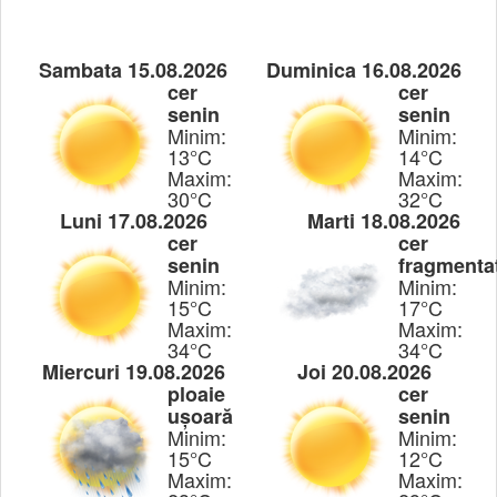
Sambata 15.08.2026
Duminica 16.08.2026
cer
cer
senin
senin
Minim:
Minim:
13°C
14°C
Maxim:
Maxim:
30°C
32°C
Luni 17.08.2026
Marti 18.08.2026
cer
cer
senin
fragmenta
Minim:
Minim:
15°C
17°C
Maxim:
Maxim:
34°C
34°C
Miercuri 19.08.2026
Joi 20.08.2026
ploaie
cer
ușoară
senin
Minim:
Minim:
15°C
12°C
Maxim:
Maxim: