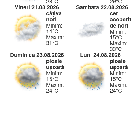
23°C
29°C
Vineri 21.08.2026
Sambata 22.08.2026
câțiva
cer
nori
acoperit
Minim:
de nori
14°C
Minim:
Maxim:
15°C
31°C
Maxim:
33°C
Duminica 23.08.2026
Luni 24.08.2026
ploaie
ploaie
ușoară
ușoară
Minim:
Minim:
15°C
15°C
Maxim:
Maxim:
24°C
24°C