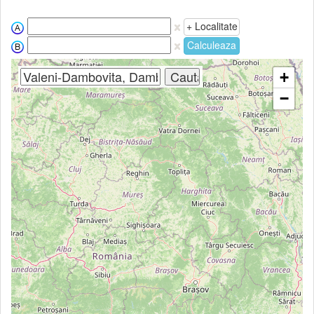
+ Localitate
Calculeaza
+
−