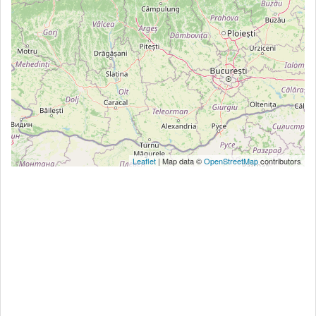
Leaflet
| Map data ©
OpenStreetMap
contributors