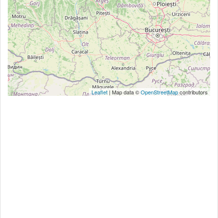
Leaflet
| Map data ©
OpenStreetMap
contributors