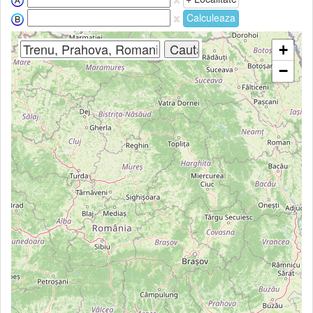
Calculeaza
+
−