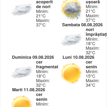
acoperit
ușoară
Minim:
de nori
21°C
Minim:
Maxim:
21°C
37°C
Maxim:
37°C
Sambata 08.08.2026
nori
împrăștiaț
Minim:
18°C
Maxim:
32°C
Duminica 09.08.2026
Luni 10.08.2026
cer
cer
fragmentat
senin
Minim:
Minim:
18°C
15°C
Maxim:
Maxim:
32°C
34°C
Marti 11.08.2026
cer
senin
Minim: