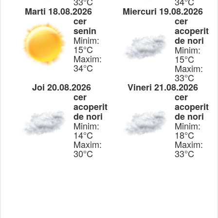
33°C
34°C
Marti 18.08.2026
Miercuri 19.08.2026
cer
cer
senin
acoperit
Minim:
de nori
15°C
Minim:
Maxim:
15°C
34°C
Maxim:
33°C
Joi 20.08.2026
Vineri 21.08.2026
cer
cer
acoperit
acoperit
de nori
de nori
Minim:
Minim:
14°C
18°C
Maxim:
Maxim:
30°C
33°C