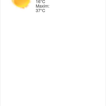
16°C
Maxim:
37°C