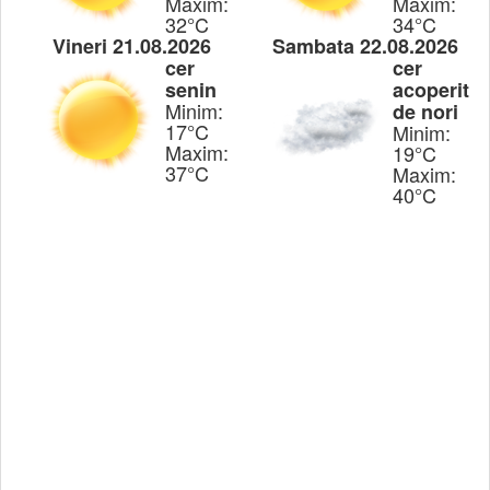
Maxim:
Maxim:
32°C
34°C
Vineri 21.08.2026
Sambata 22.08.2026
cer
cer
senin
acoperit
Minim:
de nori
17°C
Minim:
Maxim:
19°C
37°C
Maxim:
40°C