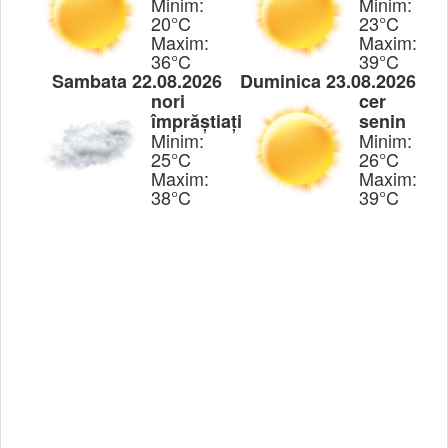
Minim:
Minim:
20°C
23°C
Maxim:
Maxim:
36°C
39°C
Sambata 22.08.2026
Duminica 23.08.2026
nori
cer
împrăștiați
senin
Minim:
Minim:
25°C
26°C
Maxim:
Maxim:
38°C
39°C