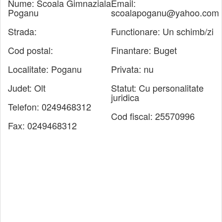
Nume:
Scoala Gimnaziala
Email:
Poganu
scoalapoganu@yahoo.com
Strada:
Functionare:
Un schimb/zi
Cod postal:
Finantare:
Buget
Localitate:
Poganu
Privata:
nu
Judet:
Olt
Statut:
Cu personalitate
juridica
Telefon:
0249468312
Cod fiscal:
25570996
Fax:
0249468312