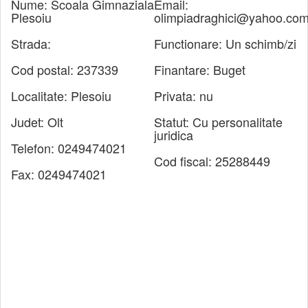
Nume:
Scoala Gimnaziala
Email:
Plesoiu
olimpiadraghici@yahoo.co
Strada:
Functionare:
Un schimb/zi
Cod postal:
237339
Finantare:
Buget
Localitate:
Plesoiu
Privata:
nu
Judet:
Olt
Statut:
Cu personalitate
juridica
Telefon:
0249474021
Cod fiscal:
25288449
Fax:
0249474021