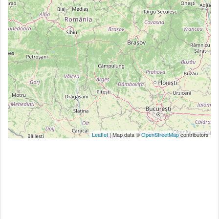
Leaflet
| Map data ©
OpenStreetMap
contributors