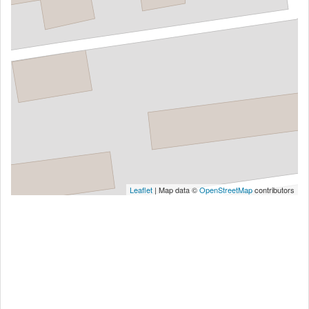
Leaflet
| Map data ©
OpenStreetMap
contributors