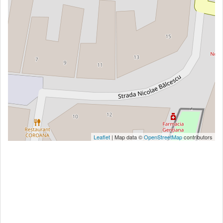
Leaflet
| Map data ©
OpenStreetMap
contributors