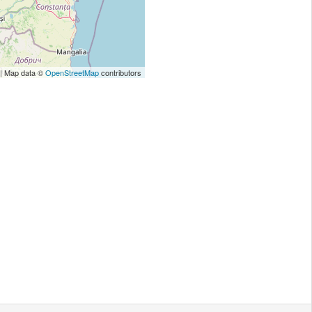
| Map data ©
OpenStreetMap
contributors