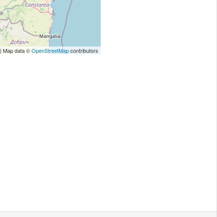
| Map data ©
OpenStreetMap
contributors