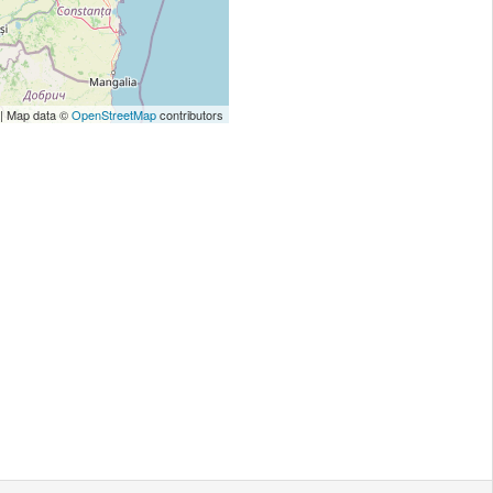
| Map data ©
OpenStreetMap
contributors