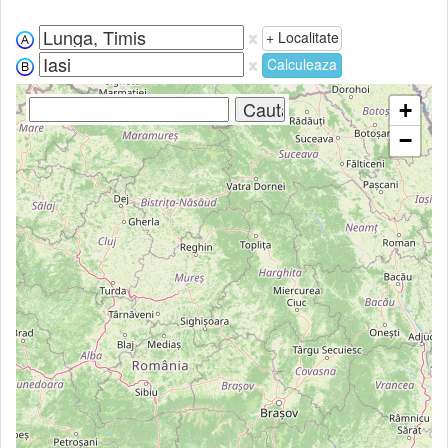
+ Localitate
Calculeaza
+
−