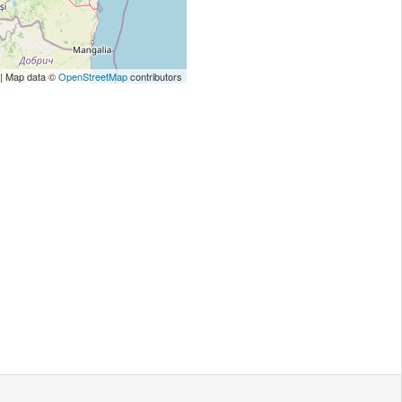
| Map data ©
OpenStreetMap
contributors