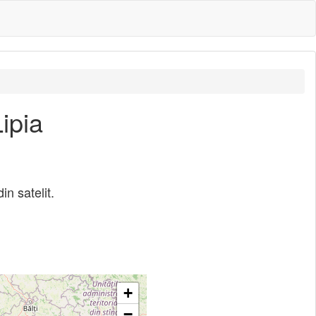
ipia
in satelit.
+
−