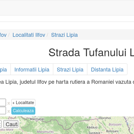
fov
Localitati Ilfov
Strazi Lipia
Strada Tufanului L
pia
Informatii Lipia
Strazi Lipia
Distanta Lipia
ea Lipia, judetul Ilfov pe harta rutiera a Romaniei vazuta d
+ Localitate
Calculeaza