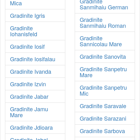
Gradinite
Mica
Sanmihaiu German
Gradinite Igris
Gradinite
Sanmihaiu Roman
Gradinite
Iohanisfeld
Gradinite
Sannicolau Mare
Gradinite Iosif
Gradinite Sanovita
Gradinite Iosifalau
Gradinite Sanpetru
Gradinite Ivanda
Mare
Gradinite Izvin
Gradinite Sanpetru
Mic
Gradinite Jabar
Gradinite Saravale
Gradinite Jamu
Mare
Gradinite Sarazani
Gradinite Jdioara
Gradinite Sarbova
Gradinite Jebel