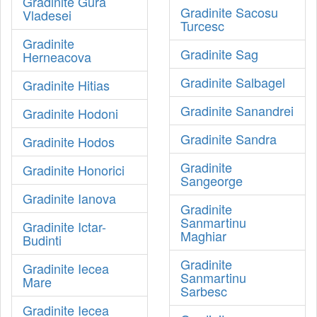
Gradinite Gura
Gradinite Sacosu
Vladesei
Turcesc
Gradinite
Gradinite Sag
Herneacova
Gradinite Salbagel
Gradinite Hitias
Gradinite Sanandrei
Gradinite Hodoni
Gradinite Sandra
Gradinite Hodos
Gradinite
Gradinite Honorici
Sangeorge
Gradinite Ianova
Gradinite
Sanmartinu
Gradinite Ictar-
Maghiar
Budinti
Gradinite
Gradinite Iecea
Sanmartinu
Mare
Sarbesc
Gradinite Iecea