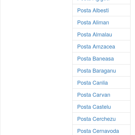
Posta Albesti
Posta Aliman
Posta Almalau
Posta Amzacea
Posta Baneasa
Posta Baraganu
Posta Canlia
Posta Carvan
Posta Castelu
Posta Cerchezu
Posta Cernavoda