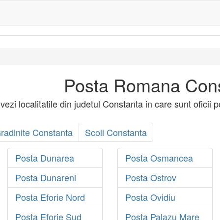
Posta Romana Cons
zi localitatile din judetul Constanta in care sunt oficii 
radinite Constanta
Scoli Constanta
Posta Dunarea
Posta Osmancea
Posta Dunareni
Posta Ostrov
Posta Eforie Nord
Posta Ovidiu
Posta Eforie Sud
Posta Palazu Mare