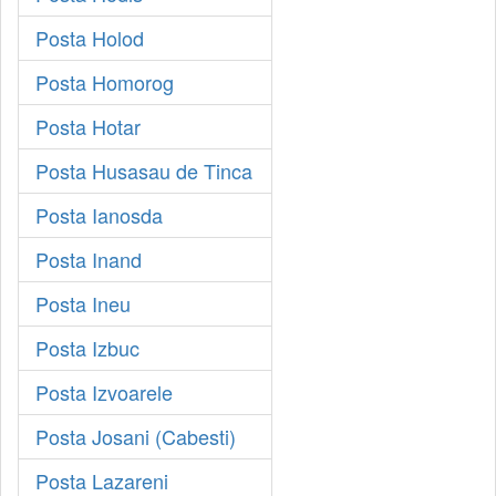
Posta Holod
Posta Homorog
Posta Hotar
Posta Husasau de Tinca
Posta Ianosda
Posta Inand
Posta Ineu
Posta Izbuc
Posta Izvoarele
Posta Josani (Cabesti)
Posta Lazareni