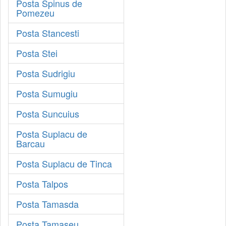
Posta Spinus de
Pomezeu
Posta Stancesti
Posta Stei
Posta Sudrigiu
Posta Sumugiu
Posta Suncuius
Posta Suplacu de
Barcau
Posta Suplacu de Tinca
Posta Talpos
Posta Tamasda
Posta Tamaseu