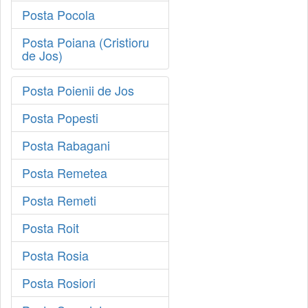
Posta Pocola
Posta Poiana (Cristioru
de Jos)
Posta Poienii de Jos
Posta Popesti
Posta Rabagani
Posta Remetea
Posta Remeti
Posta Roit
Posta Rosia
Posta Rosiori