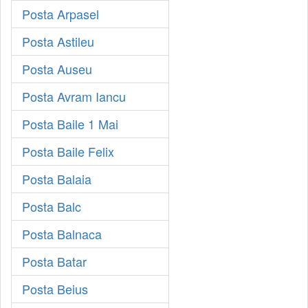
Posta Arpasel
Posta Astileu
Posta Auseu
Posta Avram Iancu
Posta Baile 1 Mai
Posta Baile Felix
Posta Balaia
Posta Balc
Posta Balnaca
Posta Batar
Posta Beius