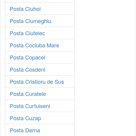
Posta Ciuhoi
Posta Ciumeghiu
Posta Ciutelec
Posta Cociuba Mare
Posta Copacel
Posta Cosdeni
Posta Cristioru de Sus
Posta Curatele
Posta Curtuiseni
Posta Cuzap
Posta Derna