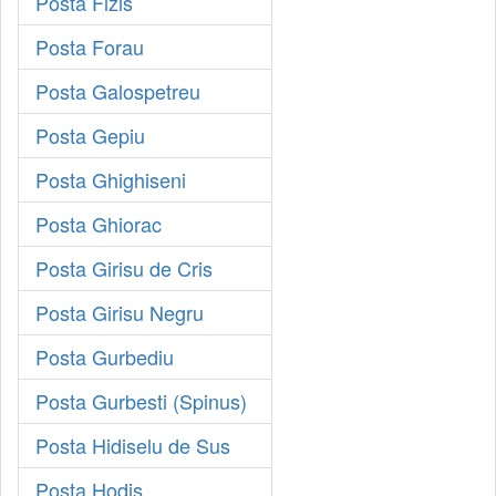
Posta Fizis
Posta Forau
Posta Galospetreu
Posta Gepiu
Posta Ghighiseni
Posta Ghiorac
Posta Girisu de Cris
Posta Girisu Negru
Posta Gurbediu
Posta Gurbesti (Spinus)
Posta Hidiselu de Sus
Posta Hodis