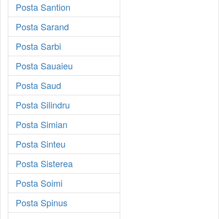
Posta Santion
Posta Sarand
Posta Sarbi
Posta Sauaieu
Posta Saud
Posta Silindru
Posta Simian
Posta Sinteu
Posta Sisterea
Posta Soimi
Posta Spinus