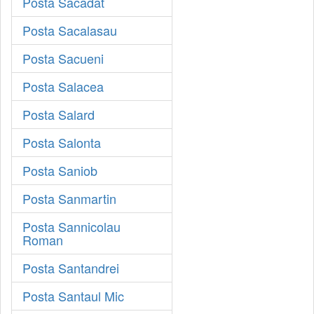
Posta Sacadat
Posta Sacalasau
Posta Sacueni
Posta Salacea
Posta Salard
Posta Salonta
Posta Saniob
Posta Sanmartin
Posta Sannicolau
Roman
Posta Santandrei
Posta Santaul Mic