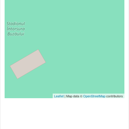
Leaflet
| Map data ©
OpenStreetMap
contributors