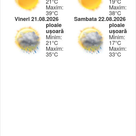
21°C
19°C
Maxim:
Maxim:
39°C
38°C
Vineri 21.08.2026
Sambata 22.08.2026
ploaie
ploaie
ușoară
ușoară
Minim:
Minim:
21°C
17°C
Maxim:
Maxim:
35°C
33°C