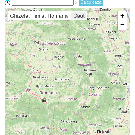
Calculeaza
+
−