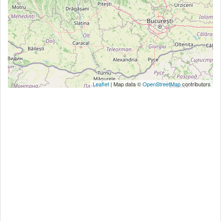
Leaflet
| Map data ©
OpenStreetMap
contributors