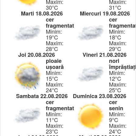
Maxim:
Maxim:
30°C
31°C
Marti 18.08.2026
Miercuri 19.08.2026
cer
cer
fragmentat
fragmenta
Minim:
Minim:
19°C
18°C
Maxim:
Maxim:
28°C
29°C
Joi 20.08.2026
Vineri 21.08.2026
ploaie
nori
ușoară
împrăștiaț
Minim:
Minim:
15°C
12°C
Maxim:
Maxim:
24°C
25°C
Sambata 22.08.2026
Duminica 23.08.2026
cer
cer
fragmentat
senin
Minim:
Minim:
11°C
9°C
Maxim:
Maxim:
23°C
24°C