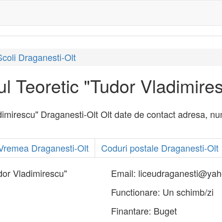
Scoli Draganesti-Olt
ul Teoretic "Tudor Vladimire
dimirescu" Draganesti-Olt Olt date de contact adresa, numar
Vremea Draganesti-Olt
Coduri postale Draganesti-Olt
udor Vladimirescu"
Email:
liceudraganesti@ya
Functionare:
Un schimb/zi
Finantare:
Buget