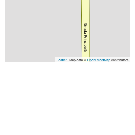
Leaflet
| Map data ©
OpenStreetMap
contributors