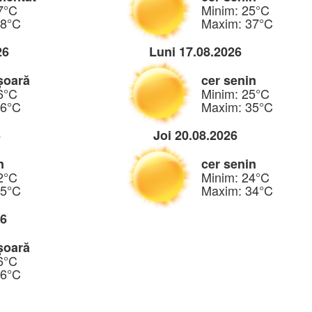
7°C
Minim: 25°C
38°C
Maxim: 37°C
26
Luni 17.08.2026
șoară
cer senin
6°C
Minim: 25°C
36°C
Maxim: 35°C
6
Joi 20.08.2026
n
cer senin
2°C
Minim: 24°C
35°C
Maxim: 34°C
26
șoară
6°C
36°C