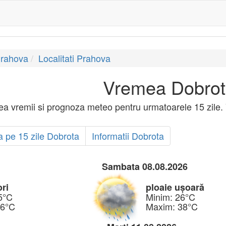
Prahova
Localitati Prahova
Vremea Dobro
ea vremii si prognoza meteo pentru urmatoarele 15 zile.
 pe 15 zile Dobrota
Informatii Dobrota
Sambata 08.08.2026
ori
ploaie ușoară
5°C
Minim: 26°C
36°C
Maxim: 38°C