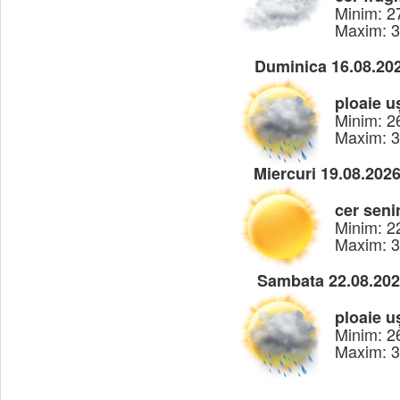
Minim: 2
Maxim: 
Duminica 16.08.20
ploaie u
Minim: 2
Maxim: 
Miercuri 19.08.202
cer seni
Minim: 2
Maxim: 
Sambata 22.08.20
ploaie u
Minim: 2
Maxim: 