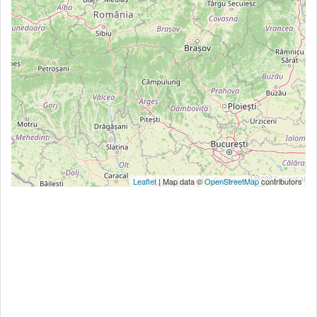
Leaflet
| Map data ©
OpenStreetMap
contributors